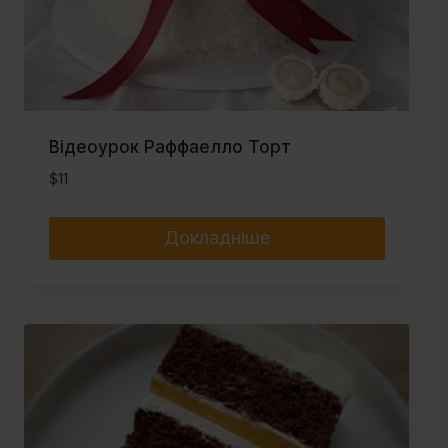
Відеоурок Раффаелло Торт
$
11
Докладніше