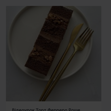
Відеоурок Торт Ферреро Роше