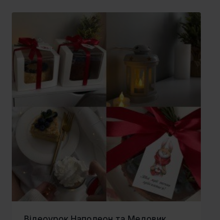
Відеоурок Наполеон та Медовик