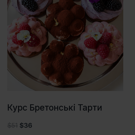
Курс Бретонські Тарти
$
51
$
36