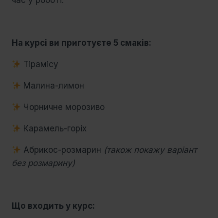
час у роботі.
На курсі ви приготуєте 5 смаків:
Тірамісу
Малина-лимон
Чорничне морозиво
Карамель-горіх
Абрикос-розмарин
(також покажу варіант
без розмарину)
Що входить у курс: