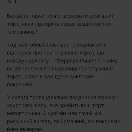
$
11
Бажаєте навчитися створювати розкішний
торт, який підкорить серця ваших гостей і
замовників?
Тоді вам обов’язково варто подивитися
відеоурок про приготування торта, що
нагадує цукерку – “Ферреро Роше”! У ньому
ви дізнаєтеся всі подробиці приготування
торта, адже відео дуже докладне і
покрокове.
У складі торта ідеальне поєднання ганашу і
хрусткого шару, яке зробить ваш торт
неповторним. А щоб він мав такий же
розкішний вигляд, як і смачний, ми покриємо
його велюром.