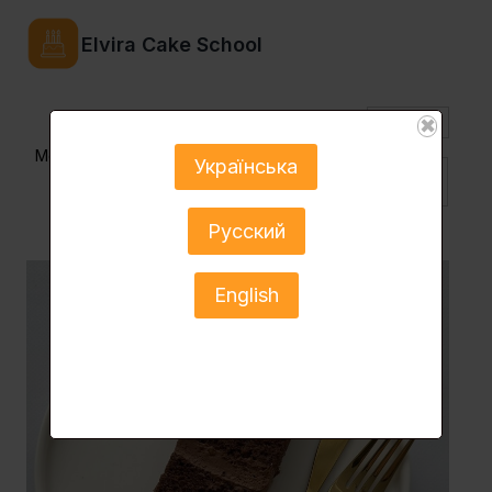
Elvira Cake School
$
✖
Menu
Українська
Укр ▼
Русский
English