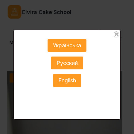
Elvira Cake School
$
✖
Menu
Українська
Укр ▼
Русский
Розпродаж!
English