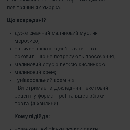
повітряний як хмарка.
Що всередині?
дуже смачний малиновий мус, як
морозиво;
насичені шоколадні бісквіти, такі
соковиті, що не потребують просочення;
малиновий соус з легкою кислинкою;
малиновий крем;
і універсальний крем чіз
⠀Ви отримаєте Докладний текстовий
рецепт у форматі pdf та відео збірки
торта (4 хвилини)⠀
Кому підійде:
новачкам, які тільки почали пекти;