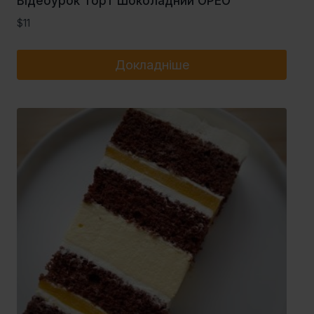
Відеоурок Торт Шоколадний ОРЕО
$
11
Докладніше