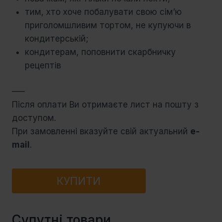
тим, хто хоче побалувати свою сім’ю
приголомшливим тортом, не купуючи в
кондитерській;
кондитерам, поповнити скарбничку
рецептів
—–
Після оплати Ви отримаєте лист на пошту з
доступом.
При замовленні вказуйте свій актуальний
e-
mail
.
Текстовий
КУПИТИ
Рецепт:
МАЛИНОВА
ХМАРИНКА
Супутні товари