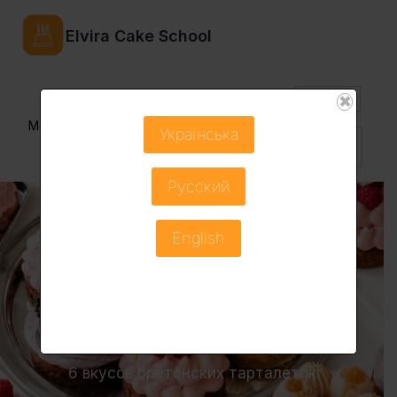
Elvira Cake School
USD
✖
Menu
Українська
Рус ▼
Русский
English
КУРС
ТАРТЫ
6 вкусов бретонских тарталеток