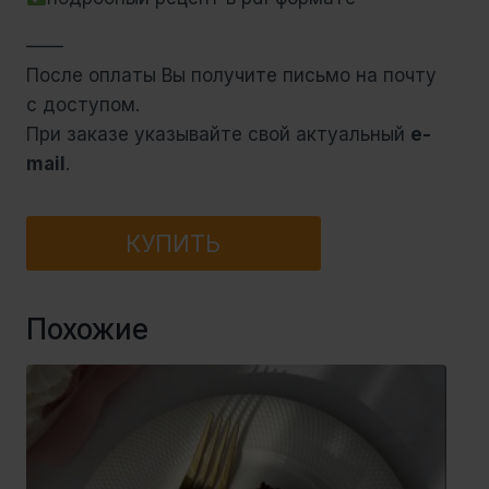
——
После оплаты Вы получите письмо на почту
с доступом.
При заказе указывайте свой актуальный
e-
mail
.
Количество
КУПИТЬ
товара
ДОМАШНЕЕ
МОРОЖЕНОЕ.
Похожие
Видео
рецепт.